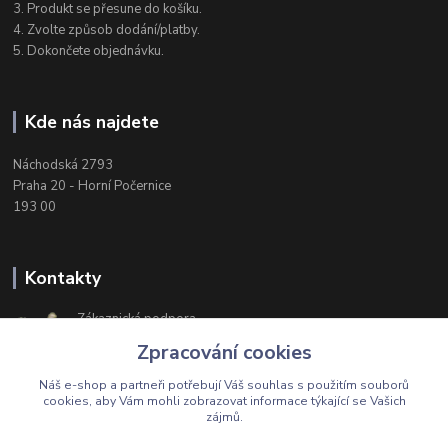
3. Produkt se přesune do košíku.
4. Zvolte způsob dodání/platby.
5. Dokončete objednávku.
Kde nás najdete
Náchodská 2793
Praha 20 - Horní Počernice
193 00
Kontakty
Zákaznická podpora
+420 603 174 975
Zpracování cookies
Po-Čt, 8-16 hod. Pá 8-14 hod.
Náš e-shop a partneři potřebují Váš
souhlas
s použitím souborů
cookies, aby Vám mohli zobrazovat informace týkající se Vašich
zájmů.