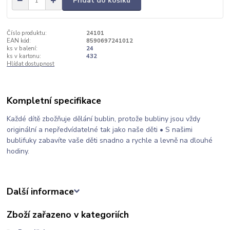
Přidat do košíku
Číslo produktu:
24101
EAN kód:
8590697241012
ks v balení:
24
ks v kartonu:
432
Hlídat dostupnost
Kompletní specifikace
Každé dítě zbožňuje dělání bublin, protože bubliny jsou vždy
originální a nepředvídatelné tak jako naše děti • S našimi
bublifuky zabavíte vaše děti snadno a rychle a levně na dlouhé
hodiny.
Další informace
Zboží zařazeno v kategoriích