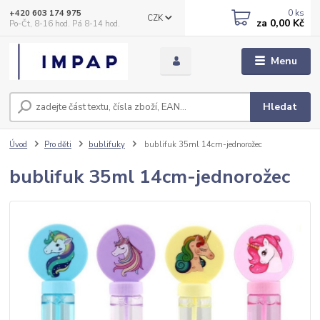
0
ks
+420 603 174 975
CZK
za
0,00 Kč
Po-Čt, 8-16 hod. Pá 8-14 hod.
Menu
Hledat
Úvod
Pro děti
bublifuky
bublifuk 35ml 14cm-jednorožec
bublifuk 35ml 14cm-jednorožec