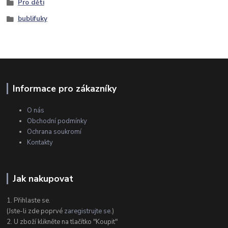
Pro děti
bublifuky
Informace pro zákazníky
O nás
Obchodní podmínky
Ochrana soukromí
Kontakty
Jak nakupovat
1. Přihlaste se.
(Jste-li zde poprvé
zaregistrujte se
.)
2. U zboží klikněte na tlačítko "Koupit"