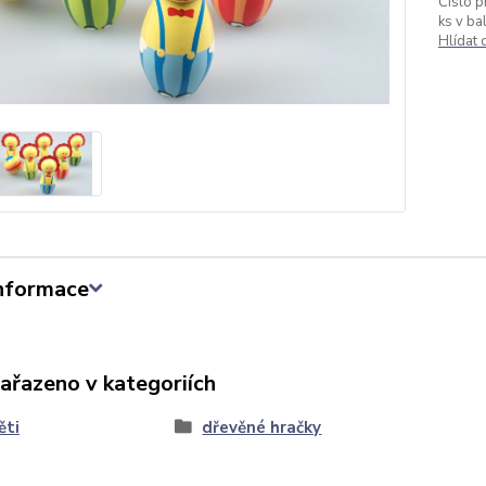
Číslo p
ks v bal
Hlídat
informace
zařazeno v kategoriích
ěti
dřevěné hračky