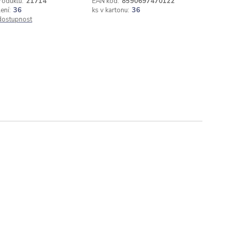
roduktu:
21714
EAN kód:
8590697470122
ení:
36
ks v kartonu:
36
 dostupnost