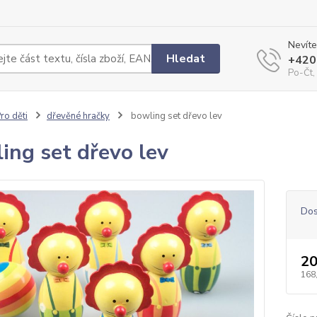
Nevíte
Hledat
+420
Po-Čt,
ro děti
dřevěné hračky
bowling set dřevo lev
ing set dřevo lev
Dos
20
168