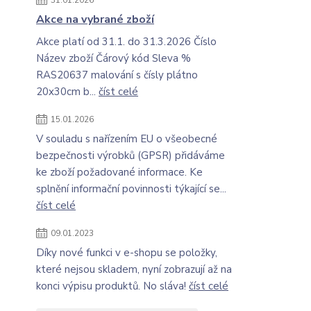
31.01.2026
Akce na vybrané zboží
Akce platí od 31.1. do 31.3.2026 Číslo
Název zboží Čárový kód Sleva %
RAS20637 malování s čísly plátno
20x30cm b...
číst celé
15.01.2026
V souladu s nařízením EU o všeobecné
bezpečnosti výrobků (GPSR) přidáváme
ke zboží požadované informace. Ke
splnění informační povinnosti týkající se...
číst celé
09.01.2023
Díky nové funkci v e-shopu se položky,
které nejsou skladem, nyní zobrazují až na
konci výpisu produktů. No sláva!
číst celé