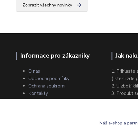
Zobrazit všechny novinky
Informace pro zákazníky
Jak nak
O nás
1. Přihlaste 
Obchodní podmínky
(Jste-li zde
Ochrana soukromí
2. U zboží kl
Kontakty
3. Produkt s
4. Zvolte zp
5. Dokončet
Náš e-shop a partn