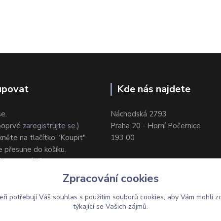
upovat
Kde nás najdete
se.
Náchodská 2793
 poprvé
zaregistrujte se
.)
Praha 20 - Horní Počernice
ikněte na tlačítko "Koupit"
193 00
e přesune do košíku.
ůsob dodání/platby.
e objednávku.
Zpracování cookies
eři potřebují Váš
souhlas
s použitím souborů cookies, aby Vám mohli z
týkající se Vašich zájmů.