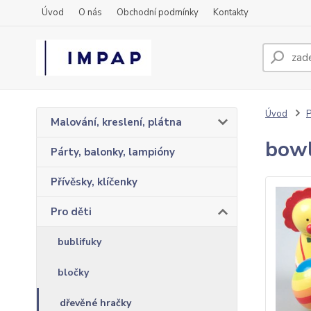
Úvod
O nás
Obchodní podmínky
Kontakty
Úvod
P
Malování, kreslení, plátna
bowl
Párty, balonky, lampióny
Přívěsky, klíčenky
Pro děti
bublifuky
bločky
dřevěné hračky