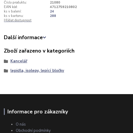
Číslo produktu:
21080
EAN kód:
4712759210802
ks v balení:
24
ks v kartonu:
288
Hlídat dostupnost
Další informace
Zboží zařazeno v kategoriích
Kancelář
lepidla, isolepy, lepící bločky
Informace pro zákazníky
O nás
Obchodní podmínky