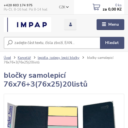
0
ks
+420 603 174 975
CZK
za
0,00 Kč
Po-Čt, 8-16 hod. Pá 8-14 hod.
Menu
Hledat
Úvod
Kancelář
lepidla, isolepy, lepící bločky
bločky samolepicí
76x76+3(76x25)20listů
bločky samolepicí
76x76+3(76x25)20listů