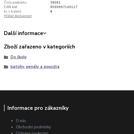
Číslo produktu:
38081
EAN kód:
8590697140117
ks v balení:
6
Hlídat dostupnost
Další informace
Zboží zařazeno v kategoriích
Do školy
batohy, penály a pouzdra
Informace pro zákazníky
O nás
Obchodní podmínky
Ochrana soukromí