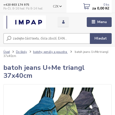
0
ks
+420 603 174 975
CZK
za
0,00 Kč
Po-Čt, 8-16 hod. Pá 8-14 hod.
Menu
Hledat
Úvod
Do školy
batohy, penály a pouzdra
batoh jeans U+Me triangl
37x40cm
batoh jeans U+Me triangl
37x40cm