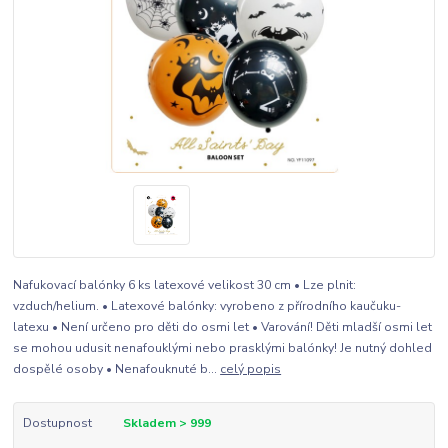
Nafukovací balónky 6 ks latexové velikost 30 cm • Lze plnit:
vzduch/helium. • Latexové balónky: vyrobeno z přírodního kaučuku-
latexu • Není určeno pro děti do osmi let • Varování! Děti mladší osmi let
se mohou udusit nenafouklými nebo prasklými balónky! Je nutný dohled
dospělé osoby • Nenafouknuté b...
celý popis
Dostupnost
Skladem > 999