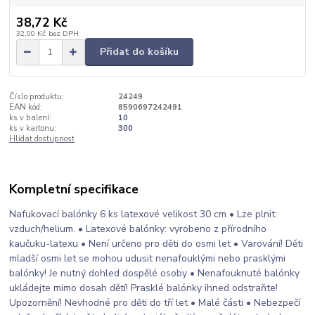
38,72 Kč
32,00 Kč
bez DPH
Přidat do košíku
Číslo produktu:
24249
EAN kód:
8590697242491
ks v balení:
10
ks v kartonu:
300
Hlídat dostupnost
Kompletní specifikace
Nafukovací balónky 6 ks latexové velikost 30 cm • Lze plnit:
vzduch/helium. • Latexové balónky: vyrobeno z přírodního
kaučuku-latexu • Není určeno pro děti do osmi let • Varování! Děti
mladší osmi let se mohou udusit nenafouklými nebo prasklými
balónky! Je nutný dohled dospělé osoby • Nenafouknuté balónky
ukládejte mimo dosah dětí! Prasklé balónky ihned odstraňte!
Upozornění! Nevhodné pro děti do tří let • Malé části • Nebezpečí