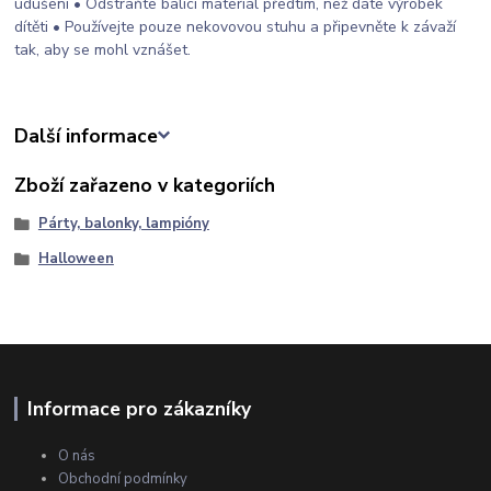
udušení • Odstraňte balicí materiál předtím, než dáte výrobek
dítěti • Používejte pouze nekovovou stuhu a připevněte k závaží
tak, aby se mohl vznášet.
Další informace
Zboží zařazeno v kategoriích
Párty, balonky, lampióny
Halloween
Informace pro zákazníky
O nás
Obchodní podmínky