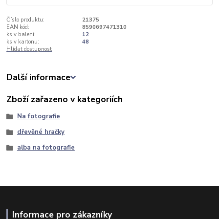
Číslo produktu:
21375
EAN kód:
8590697471310
ks v balení:
12
ks v kartonu:
48
Hlídat dostupnost
Další informace
Zboží zařazeno v kategoriích
Na fotografie
dřevěné hračky
alba na fotografie
Informace pro zákazníky