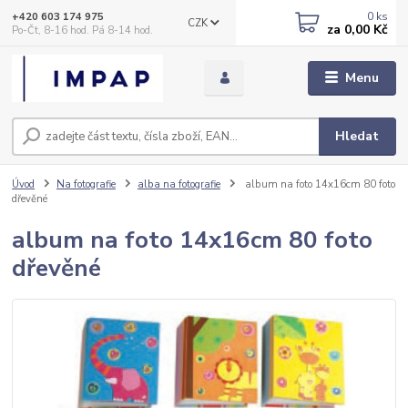
0
ks
+420 603 174 975
CZK
za
0,00 Kč
Po-Čt, 8-16 hod. Pá 8-14 hod.
Menu
Hledat
Úvod
Na fotografie
alba na fotografie
album na foto 14x16cm 80 foto
dřevěné
album na foto 14x16cm 80 foto
dřevěné