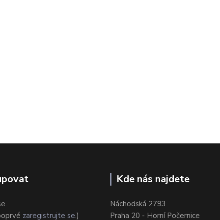
upovat
Kde nás najdete
se.
Náchodská 2793
 poprvé
zaregistrujte se
.)
Praha 20 - Horní Počernice