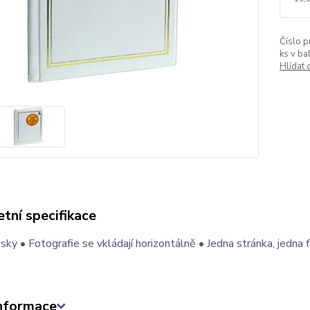
Číslo p
ks v bal
Hlídat
tní specifikace
ky • Fotografie se vkládají horizontálně • Jedna stránka, jedna f
informace