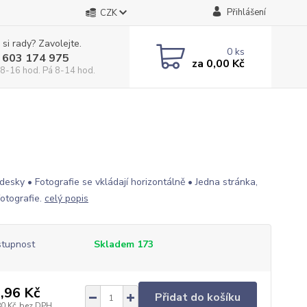
Přihlášení
CZK
 si rady? Zavolejte.
0
ks
 603 174 975
za
0,00 Kč
 8-16 hod. Pá 8-14 hod.
desky • Fotografie se vkládají horizontálně • Jedna stránka,
fotografie.
celý popis
tupnost
Skladem 173
,96 Kč
Přidat do košíku
80 Kč
bez DPH