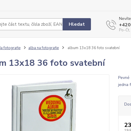
Nevíte
Hledat
+420
Po-Čt,
a fotografie
alba na fotografie
album 13x18 36 foto svatební
m 13x18 36 foto svatební
Pevné 
jedna 
Dos
23
19,