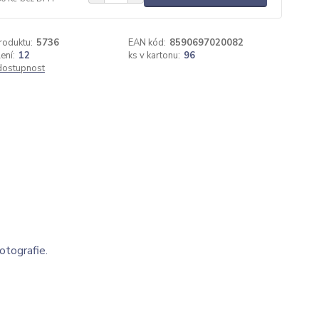
roduktu:
5736
EAN kód:
8590697020082
ení:
12
ks v kartonu:
96
 dostupnost
otografie.