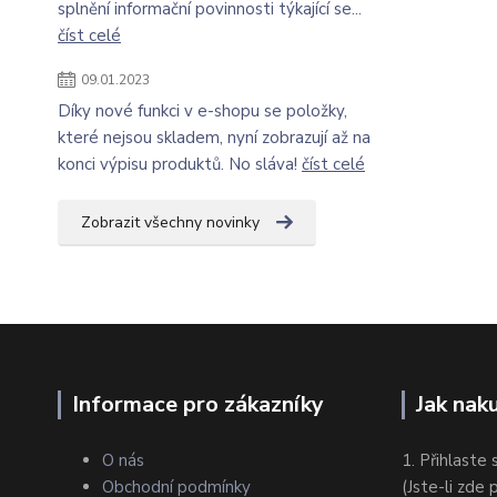
splnění informační povinnosti týkající se...
číst celé
09.01.2023
Díky nové funkci v e-shopu se položky,
které nejsou skladem, nyní zobrazují až na
konci výpisu produktů. No sláva!
číst celé
Zobrazit všechny novinky
Informace pro zákazníky
Jak nak
O nás
1. Přihlaste 
Obchodní podmínky
(Jste-li zde