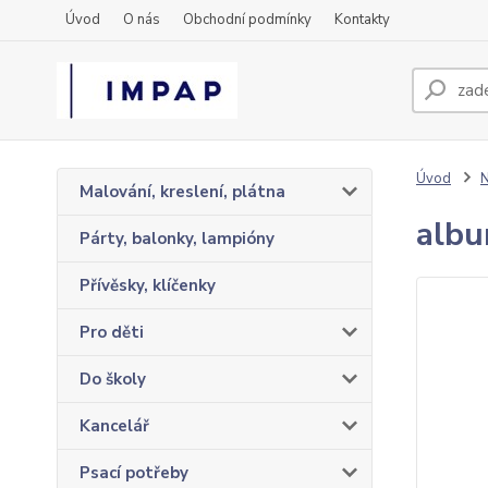
Úvod
O nás
Obchodní podmínky
Kontakty
Úvod
N
Malování, kreslení, plátna
albu
Párty, balonky, lampióny
Přívěsky, klíčenky
Pro děti
Do školy
Kancelář
Psací potřeby