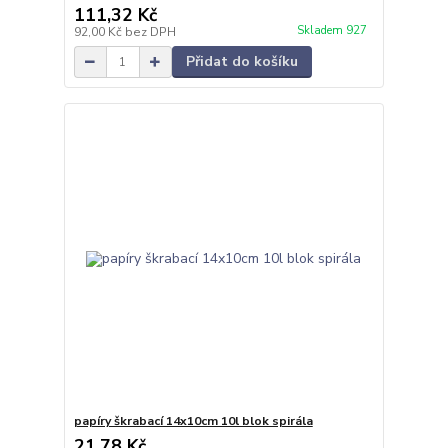
111,32 Kč
Skladem 927
92,00 Kč
bez DPH
Přidat do košíku
papíry škrabací 14x10cm 10l blok spirála
21,78 Kč