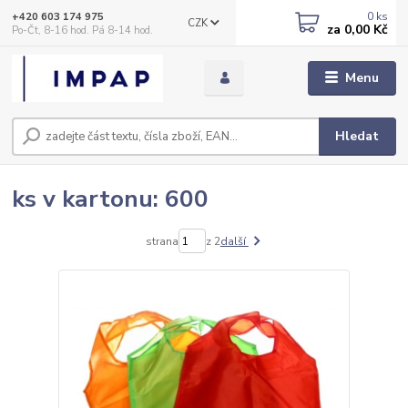
0
ks
+420 603 174 975
CZK
za
0,00 Kč
Po-Čt, 8-16 hod. Pá 8-14 hod.
Menu
Hledat
ks v kartonu: 600
strana
z 2
další